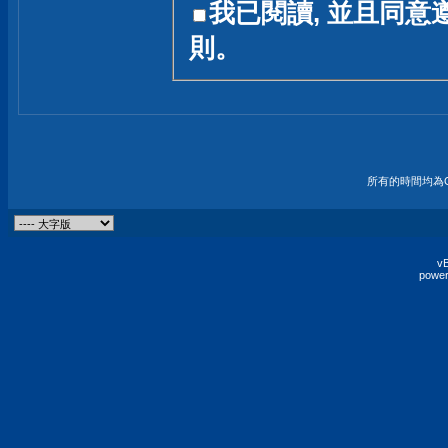
我已閱讀, 並且同意
友一個技術討論的空間
則。
論,均不代表本站的立場
本站毋須對討論區內的
的歸屬權屬於各位發表
財產權均屬於原發表人
所有的時間均為G
非經原發表人同意,包
權的侵權行為
vB
power
發言原則聲明 :
原則上,我們歡迎各位
予發表言論,並不設限
為: