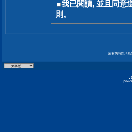
我已閱讀, 並且同意
友一個技術討論的空間
則。
論,均不代表本站的立場
本站毋須對討論區內的
的歸屬權屬於各位發表
財產權均屬於原發表人
所有的時間均為G
非經原發表人同意,包
權的侵權行為
vB
power
發言原則聲明 :
原則上,我們歡迎各位
予發表言論,並不設限
為: