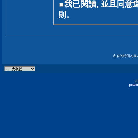
我已閱讀, 並且同意
友一個技術討論的空間
則。
論,均不代表本站的立場
本站毋須對討論區內的
的歸屬權屬於各位發表
財產權均屬於原發表人
所有的時間均為G
非經原發表人同意,包
權的侵權行為
vB
power
發言原則聲明 :
原則上,我們歡迎各位
予發表言論,並不設限
為: