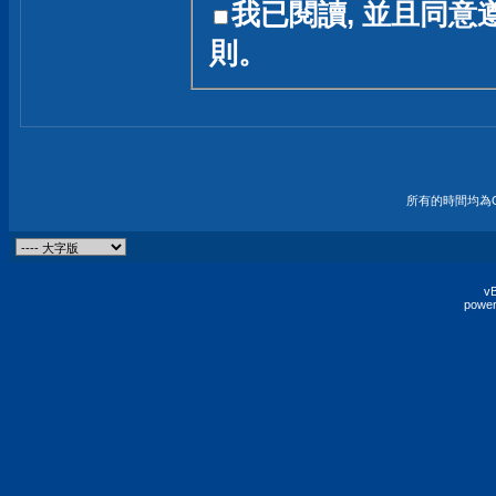
我已閱讀, 並且同意
友一個技術討論的空間
則。
論,均不代表本站的立場
本站毋須對討論區內的
的歸屬權屬於各位發表
財產權均屬於原發表人
所有的時間均為G
非經原發表人同意,包
權的侵權行為
vB
power
發言原則聲明 :
原則上,我們歡迎各位
予發表言論,並不設限
為: