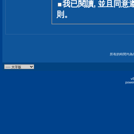
我已閱讀, 並且同意
友一個技術討論的空間
則。
論,均不代表本站的立場
本站毋須對討論區內的
的歸屬權屬於各位發表
財產權均屬於原發表人
所有的時間均為G
非經原發表人同意,包
權的侵權行為
vB
power
發言原則聲明 :
原則上,我們歡迎各位
予發表言論,並不設限
為: