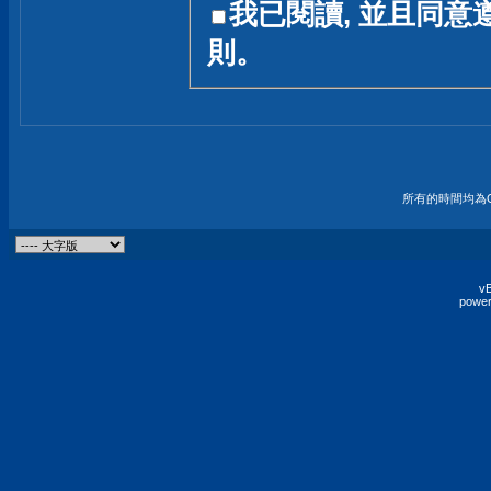
我已閱讀, 並且同意
友一個技術討論的空間
則。
論,均不代表本站的立場
本站毋須對討論區內的
的歸屬權屬於各位發表
財產權均屬於原發表人
所有的時間均為G
非經原發表人同意,包
權的侵權行為
vB
power
發言原則聲明 :
原則上,我們歡迎各位
予發表言論,並不設限
為: