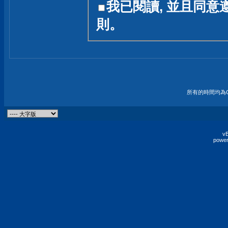
我已閱讀, 並且同意
友一個技術討論的空間
則。
論,均不代表本站的立場
本站毋須對討論區內的
的歸屬權屬於各位發表
財產權均屬於原發表人
所有的時間均為G
非經原發表人同意,包
權的侵權行為
vB
power
發言原則聲明 :
原則上,我們歡迎各位
予發表言論,並不設限
為: