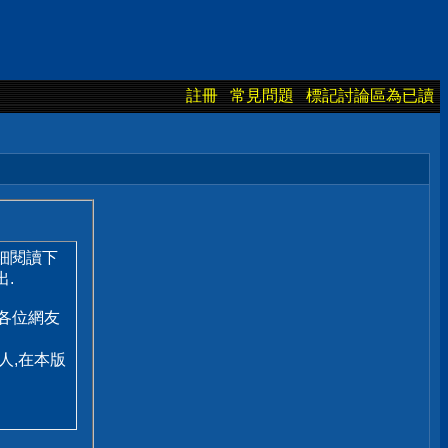
註冊
常見問題
標記討論區為已讀
細閱讀下
出.
,各位網友
人,在本版