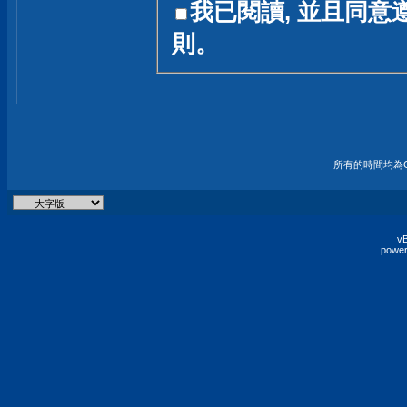
我已閱讀, 並且同意
友一個技術討論的空間
則。
論,均不代表本站的立場
本站毋須對討論區內的
的歸屬權屬於各位發表
財產權均屬於原發表人
所有的時間均為G
非經原發表人同意,包
權的侵權行為
vB
power
發言原則聲明 :
原則上,我們歡迎各位
予發表言論,並不設限
為: