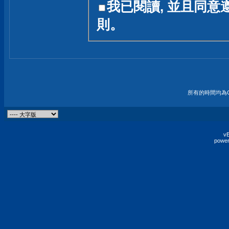
我已閱讀, 並且同意
友一個技術討論的空間
則。
論,均不代表本站的立場
本站毋須對討論區內的
的歸屬權屬於各位發表
財產權均屬於原發表人
所有的時間均為G
非經原發表人同意,包
權的侵權行為
vB
power
發言原則聲明 :
原則上,我們歡迎各位
予發表言論,並不設限
為: