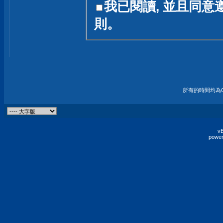
我已閱讀, 並且同意
友一個技術討論的空間
則。
論,均不代表本站的立場
本站毋須對討論區內的
的歸屬權屬於各位發表
財產權均屬於原發表人
所有的時間均為G
非經原發表人同意,包
權的侵權行為
vB
power
發言原則聲明 :
原則上,我們歡迎各位
予發表言論,並不設限
為: