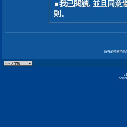
我已閱讀, 並且同意
友一個技術討論的空間
則。
論,均不代表本站的立場
本站毋須對討論區內的
的歸屬權屬於各位發表
財產權均屬於原發表人
所有的時間均為G
非經原發表人同意,包
權的侵權行為
vB
power
發言原則聲明 :
原則上,我們歡迎各位
予發表言論,並不設限
為: