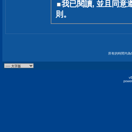
我已閱讀, 並且同意
友一個技術討論的空間
則。
論,均不代表本站的立場
本站毋須對討論區內的
的歸屬權屬於各位發表
財產權均屬於原發表人
所有的時間均為G
非經原發表人同意,包
權的侵權行為
vB
power
發言原則聲明 :
原則上,我們歡迎各位
予發表言論,並不設限
為: