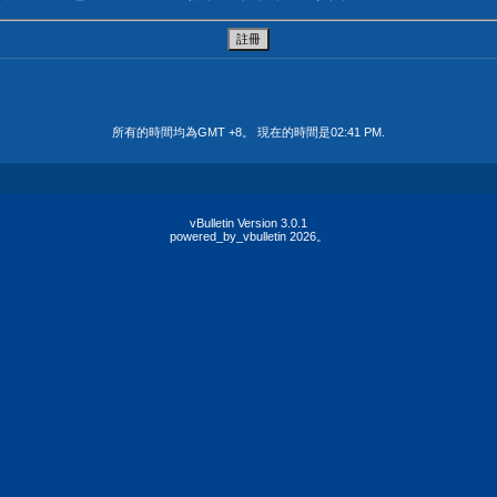
我們歡迎各位對本版內主題有興趣的朋友參予發表言論,並不設限尺
列的行為:
對本站及本討論區刻意抹黑/挑釁/影射的言論
及圖片內容含有任何淫穢及辱罵字眼者
所有的時間均為GMT +8。 現在的時間是
02:41 PM
.
當的廣告及宣傳活動(尺度由管理者拿捏)
扭曲事實或意圖挑起爭端之不當言論
標題及內容不符合討論區之討論主題
盜用/模仿他人帳號發言的行為
vBulletin Version 3.0.1
對本站或本討論區非善意的攻擊行為
powered_by_vbulletin 2026。
任何政治性言論
規定者,其文章將被刪除,不得提出異議,且並行以下的則例
規定者,輕者暫時取消發言權利,重者吊銷執照,更甚者永遠無法進
規定者,其言論享有"
自由言論發表
"的權利,本站不對其內容負擔