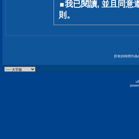
我已閱讀, 並且同意
友一個技術討論的空間
則。
論,均不代表本站的立場
本站毋須對討論區內的
的歸屬權屬於各位發表
財產權均屬於原發表人
所有的時間均為G
非經原發表人同意,包
權的侵權行為
vB
power
發言原則聲明 :
原則上,我們歡迎各位
予發表言論,並不設限
為: