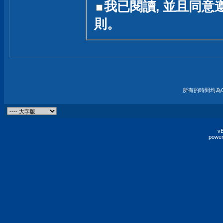
我已閱讀, 並且同意
友一個技術討論的空間
則。
論,均不代表本站的立場
本站毋須對討論區內的
的歸屬權屬於各位發表
財產權均屬於原發表人
所有的時間均為G
非經原發表人同意,包
權的侵權行為
vB
power
發言原則聲明 :
原則上,我們歡迎各位
予發表言論,並不設限
為: