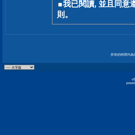
我已閱讀, 並且同意
友一個技術討論的空間
則。
論,均不代表本站的立場
本站毋須對討論區內的
的歸屬權屬於各位發表
財產權均屬於原發表人
所有的時間均為G
非經原發表人同意,包
權的侵權行為
vB
power
發言原則聲明 :
原則上,我們歡迎各位
予發表言論,並不設限
為: