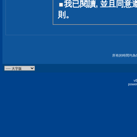
我已閱讀, 並且同意
友一個技術討論的空間
則。
論,均不代表本站的立場
本站毋須對討論區內的
的歸屬權屬於各位發表
財產權均屬於原發表人
所有的時間均為G
非經原發表人同意,包
權的侵權行為
vB
power
發言原則聲明 :
原則上,我們歡迎各位
予發表言論,並不設限
為: