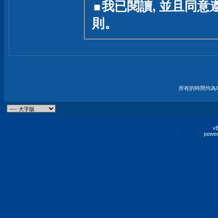
我已閱讀, 並且同意
友一個技術討論的空間
則。
論,均不代表本站的立場
本站毋須對討論區內的
的歸屬權屬於各位發表
財產權均屬於原發表人
所有的時間均為G
非經原發表人同意,包
權的侵權行為
vB
power
發言原則聲明 :
原則上,我們歡迎各位
予發表言論,並不設限
為: