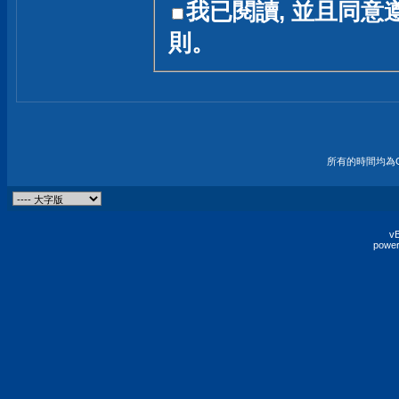
我已閱讀, 並且同意
友一個技術討論的空間
則。
論,均不代表本站的立場
本站毋須對討論區內的
的歸屬權屬於各位發表
財產權均屬於原發表人
所有的時間均為G
非經原發表人同意,包
權的侵權行為
vB
power
發言原則聲明 :
原則上,我們歡迎各位
予發表言論,並不設限
為: