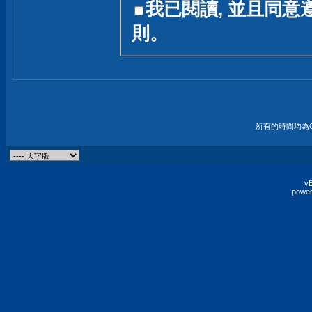
我已閱讀, 並且同意
友一個技術討論的空間
則。
論,均不代表本站的立場
本站毋須對討論區內的
的歸屬權屬於各位發表
財產權均屬於原發表人
所有的時間均為G
非經原發表人同意,包
權的侵權行為
vB
power
發言原則聲明 :
原則上,我們歡迎各位
予發表言論,並不設限
為: