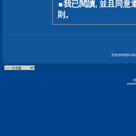
我已閱讀, 並且同意
友一個技術討論的空間
則。
論,均不代表本站的立場
本站毋須對討論區內的
的歸屬權屬於各位發表
財產權均屬於原發表人
所有的時間均為G
非經原發表人同意,包
權的侵權行為
vB
power
發言原則聲明 :
原則上,我們歡迎各位
予發表言論,並不設限
為: