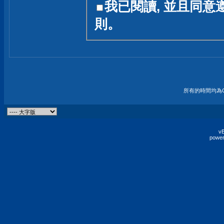
我已閱讀, 並且同意
友一個技術討論的空間
則。
論,均不代表本站的立場
本站毋須對討論區內的
的歸屬權屬於各位發表
財產權均屬於原發表人
所有的時間均為G
非經原發表人同意,包
權的侵權行為
vB
power
發言原則聲明 :
原則上,我們歡迎各位
予發表言論,並不設限
為: