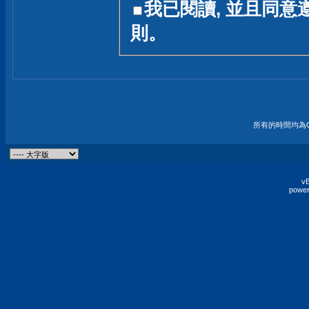
我已閱讀, 並且同意
友一個技術討論的空間
則。
論,均不代表本站的立場
本站毋須對討論區內的
的歸屬權屬於各位發表
財產權均屬於原發表人
所有的時間均為G
非經原發表人同意,包
權的侵權行為
vB
power
發言原則聲明 :
原則上,我們歡迎各位
予發表言論,並不設限
為: