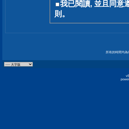
我已閱讀, 並且同意
友一個技術討論的空間
則。
論,均不代表本站的立場
本站毋須對討論區內的
的歸屬權屬於各位發表
財產權均屬於原發表人
所有的時間均為G
非經原發表人同意,包
權的侵權行為
vB
power
發言原則聲明 :
原則上,我們歡迎各位
予發表言論,並不設限
為: