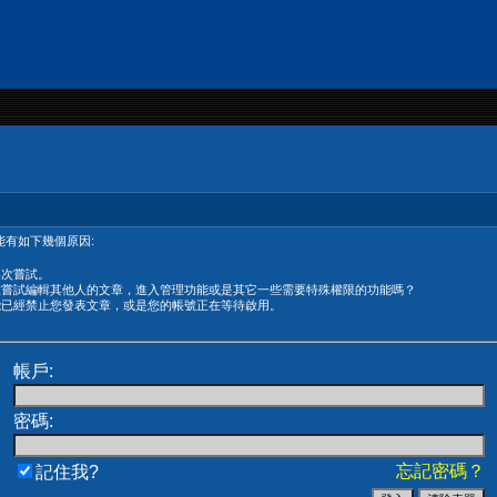
有如下幾個原因:
再次嘗試。
在嘗試編輯其他人的文章，進入管理功能或是其它一些需要特殊權限的功能嗎？
能已經禁止您發表文章，或是您的帳號正在等待啟用。
帳戶:
密碼:
忘記密碼？
記住我?