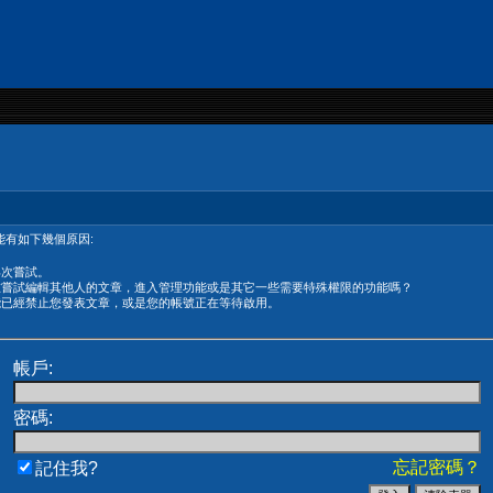
有如下幾個原因:
再次嘗試。
在嘗試編輯其他人的文章，進入管理功能或是其它一些需要特殊權限的功能嗎？
能已經禁止您發表文章，或是您的帳號正在等待啟用。
帳戶:
密碼:
忘記密碼？
記住我?