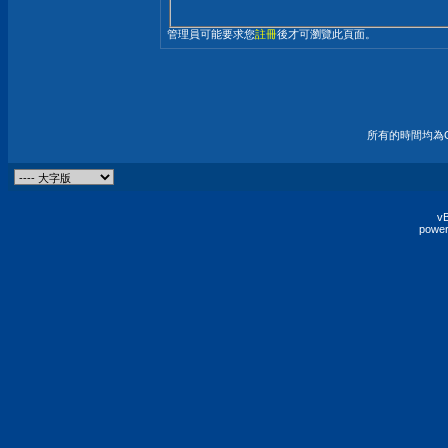
管理員可能要求您
註冊
後才可瀏覽此頁面。
所有的時間均為G
vB
power