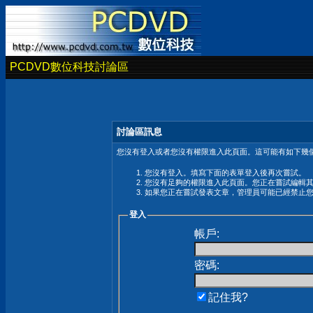
PCDVD數位科技討論區
討論區訊息
您沒有登入或者您沒有權限進入此頁面。這可能有如下幾個
您沒有登入。填寫下面的表單登入後再次嘗試。
您沒有足夠的權限進入此頁面。您正在嘗試編輯
如果您正在嘗試發表文章，管理員可能已經禁止
登入
帳戶:
密碼:
記住我?