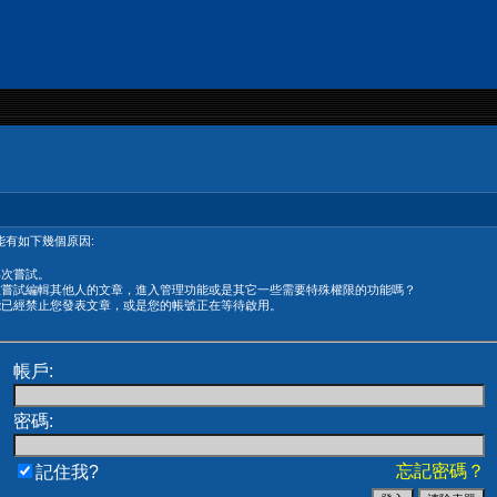
有如下幾個原因:
再次嘗試。
在嘗試編輯其他人的文章，進入管理功能或是其它一些需要特殊權限的功能嗎？
能已經禁止您發表文章，或是您的帳號正在等待啟用。
帳戶:
密碼:
忘記密碼？
記住我?