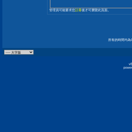
管理員可能要求您
註冊
後才可瀏覽此頁面。
所有的時間均為G
vB
power