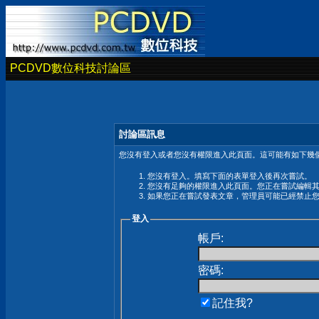
PCDVD數位科技討論區
討論區訊息
您沒有登入或者您沒有權限進入此頁面。這可能有如下幾個
您沒有登入。填寫下面的表單登入後再次嘗試。
您沒有足夠的權限進入此頁面。您正在嘗試編輯
如果您正在嘗試發表文章，管理員可能已經禁止
登入
帳戶:
密碼:
記住我?