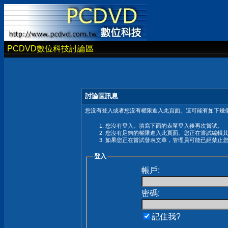
PCDVD數位科技討論區
討論區訊息
您沒有登入或者您沒有權限進入此頁面。這可能有如下幾個
您沒有登入。填寫下面的表單登入後再次嘗試。
您沒有足夠的權限進入此頁面。您正在嘗試編輯
如果您正在嘗試發表文章，管理員可能已經禁止
登入
帳戶:
密碼:
記住我?