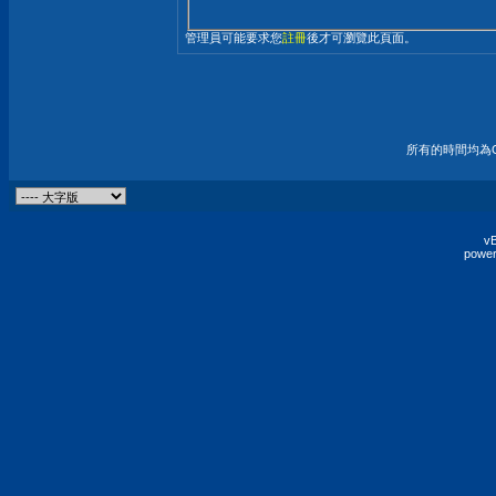
管理員可能要求您
註冊
後才可瀏覽此頁面。
所有的時間均為G
vB
power