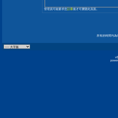
管理員可能要求您
註冊
後才可瀏覽此頁面。
所有的時間均為G
vB
power