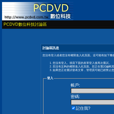
PCDVD數位科技討論區
討論區訊息
您沒有登入或者您沒有權限進入此頁面。這可能有如下幾個
您沒有登入。填寫下面的表單登入後再次嘗試。
您沒有足夠的權限進入此頁面。您正在嘗試編輯
如果您正在嘗試發表文章，管理員可能已經禁止
登入
帳戶:
密碼:
記住我?