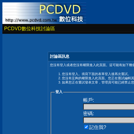
PCDVD數位科技討論區
討論區訊息
您沒有登入或者您沒有權限進入此頁面。這可能有如下幾個
您沒有登入。填寫下面的表單登入後再次嘗試。
您沒有足夠的權限進入此頁面。您正在嘗試編輯
如果您正在嘗試發表文章，管理員可能已經禁止
登入
帳戶:
密碼:
記住我?