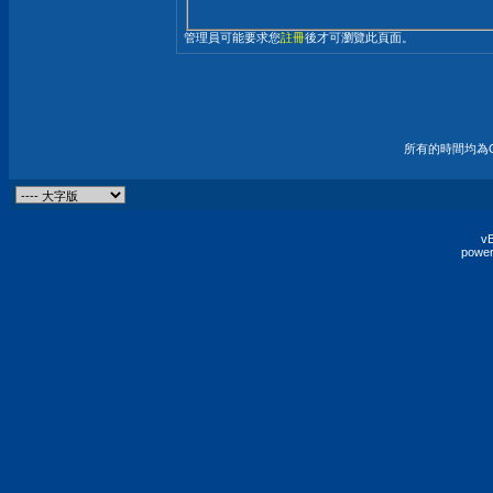
管理員可能要求您
註冊
後才可瀏覽此頁面。
所有的時間均為G
vB
power