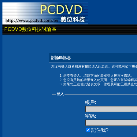
PCDVD數位科技討論區
討論區訊息
您沒有登入或者您沒有權限進入此頁面。這可能有如下幾個
您沒有登入。填寫下面的表單登入後再次嘗試。
您沒有足夠的權限進入此頁面。您正在嘗試編輯
如果您正在嘗試發表文章，管理員可能已經禁止
登入
帳戶:
密碼:
記住我?