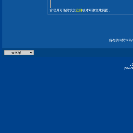
管理員可能要求您
註冊
後才可瀏覽此頁面。
所有的時間均為G
vB
power