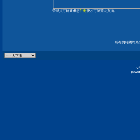
管理員可能要求您
註冊
後才可瀏覽此頁面。
所有的時間均為G
vB
power