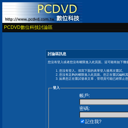
PCDVD數位科技討論區
討論區訊息
您沒有登入或者您沒有權限進入此頁面。這可能有如下幾個
您沒有登入。填寫下面的表單登入後再次嘗試。
您沒有足夠的權限進入此頁面。您正在嘗試編輯
如果您正在嘗試發表文章，管理員可能已經禁止
登入
帳戶:
密碼:
記住我?