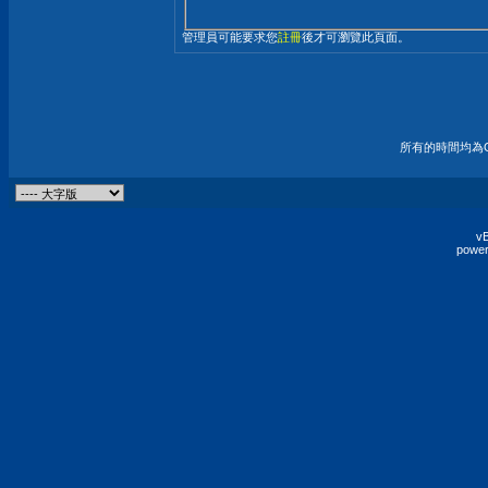
管理員可能要求您
註冊
後才可瀏覽此頁面。
所有的時間均為G
vB
power