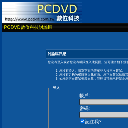
PCDVD數位科技討論區
討論區訊息
您沒有登入或者您沒有權限進入此頁面。這可能有如下幾個
您沒有登入。填寫下面的表單登入後再次嘗試。
您沒有足夠的權限進入此頁面。您正在嘗試編輯
如果您正在嘗試發表文章，管理員可能已經禁止
登入
帳戶:
密碼:
記住我?