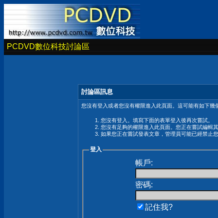
PCDVD數位科技討論區
討論區訊息
您沒有登入或者您沒有權限進入此頁面。這可能有如下幾個
您沒有登入。填寫下面的表單登入後再次嘗試。
您沒有足夠的權限進入此頁面。您正在嘗試編輯
如果您正在嘗試發表文章，管理員可能已經禁止
登入
帳戶:
密碼:
記住我?