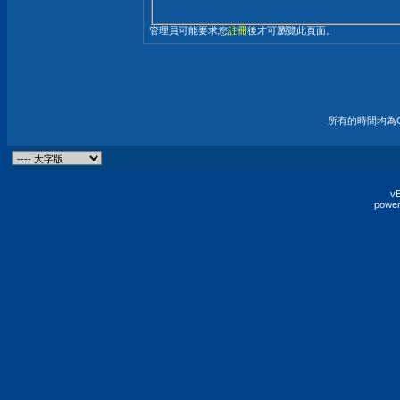
管理員可能要求您
註冊
後才可瀏覽此頁面。
所有的時間均為G
vB
power