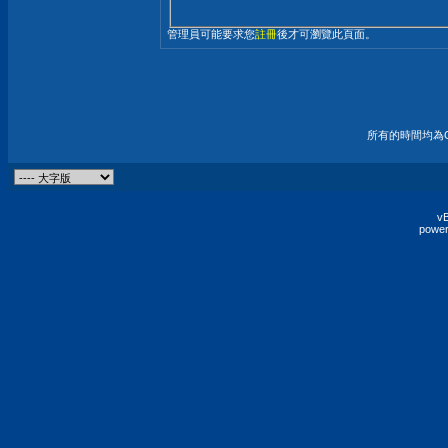
管理員可能要求您
註冊
後才可瀏覽此頁面。
所有的時間均為G
vB
power