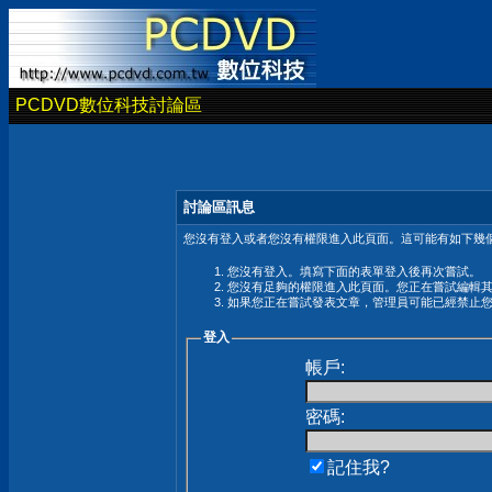
PCDVD數位科技討論區
討論區訊息
您沒有登入或者您沒有權限進入此頁面。這可能有如下幾個
您沒有登入。填寫下面的表單登入後再次嘗試。
您沒有足夠的權限進入此頁面。您正在嘗試編輯
如果您正在嘗試發表文章，管理員可能已經禁止
登入
帳戶:
密碼:
記住我?