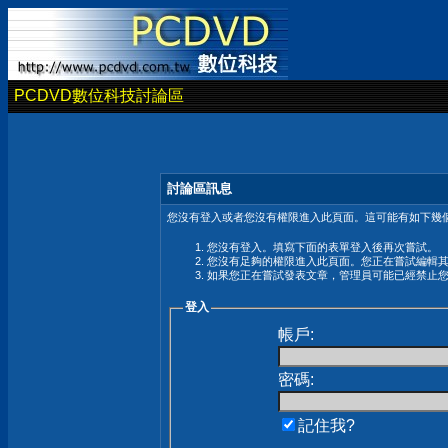
PCDVD數位科技討論區
討論區訊息
您沒有登入或者您沒有權限進入此頁面。這可能有如下幾個
您沒有登入。填寫下面的表單登入後再次嘗試。
您沒有足夠的權限進入此頁面。您正在嘗試編輯
如果您正在嘗試發表文章，管理員可能已經禁止
登入
帳戶:
密碼:
記住我?