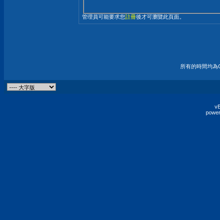
管理員可能要求您
註冊
後才可瀏覽此頁面。
所有的時間均為G
vB
power