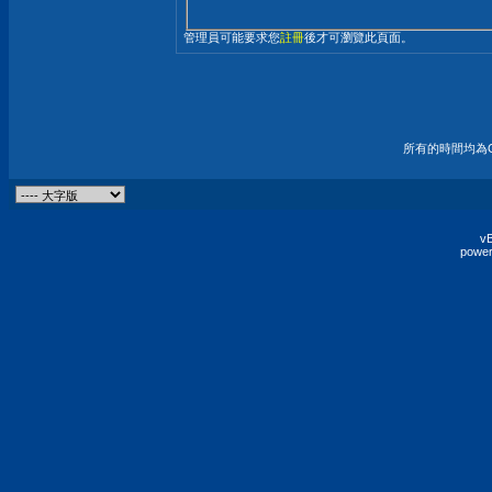
管理員可能要求您
註冊
後才可瀏覽此頁面。
所有的時間均為G
vB
power