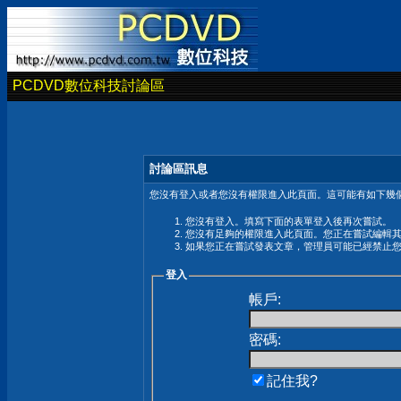
PCDVD數位科技討論區
討論區訊息
您沒有登入或者您沒有權限進入此頁面。這可能有如下幾個
您沒有登入。填寫下面的表單登入後再次嘗試。
您沒有足夠的權限進入此頁面。您正在嘗試編輯
如果您正在嘗試發表文章，管理員可能已經禁止
登入
帳戶:
密碼:
記住我?