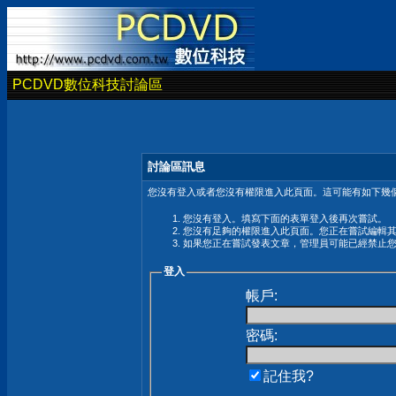
PCDVD數位科技討論區
討論區訊息
您沒有登入或者您沒有權限進入此頁面。這可能有如下幾個
您沒有登入。填寫下面的表單登入後再次嘗試。
您沒有足夠的權限進入此頁面。您正在嘗試編輯
如果您正在嘗試發表文章，管理員可能已經禁止
登入
帳戶:
密碼:
記住我?