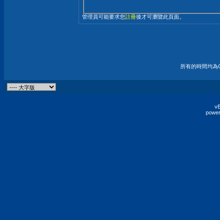
管理員可能要求您
註冊
後才可瀏覽此頁面。
所有的時間均為G
vB
power