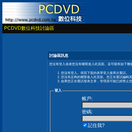
PCDVD數位科技討論區
討論區訊息
您沒有登入或者您沒有權限進入此頁面。這可能有如下幾個
您沒有登入。填寫下面的表單登入後再次嘗試。
您沒有足夠的權限進入此頁面。您正在嘗試編輯
如果您正在嘗試發表文章，管理員可能已經禁止
登入
帳戶:
密碼:
記住我?