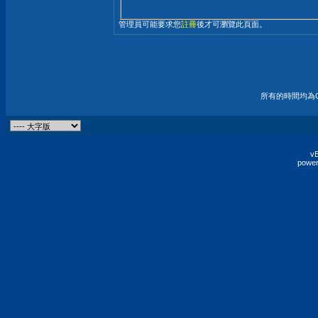
管理員可能要求您
註冊
後才可瀏覽此頁面。
所有的時間均為G
vB
power