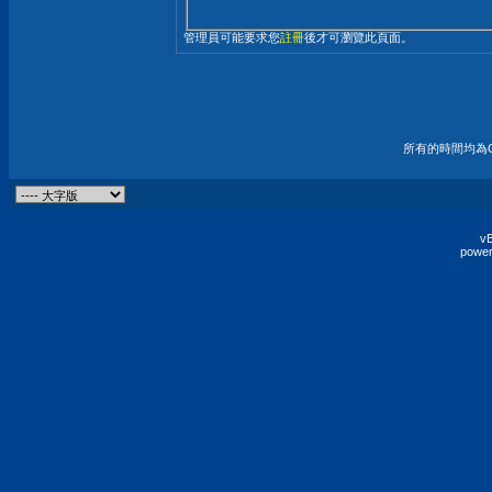
管理員可能要求您
註冊
後才可瀏覽此頁面。
所有的時間均為G
vB
power