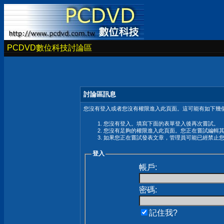
PCDVD數位科技討論區
討論區訊息
您沒有登入或者您沒有權限進入此頁面。這可能有如下幾個
您沒有登入。填寫下面的表單登入後再次嘗試。
您沒有足夠的權限進入此頁面。您正在嘗試編輯
如果您正在嘗試發表文章，管理員可能已經禁止
登入
帳戶:
密碼:
記住我?