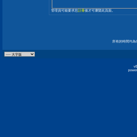
管理員可能要求您
註冊
後才可瀏覽此頁面。
所有的時間均為G
vB
power