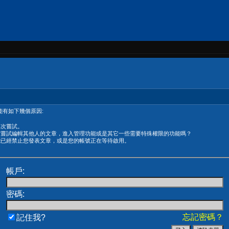
有如下幾個原因:
再次嘗試。
在嘗試編輯其他人的文章，進入管理功能或是其它一些需要特殊權限的功能嗎？
能已經禁止您發表文章，或是您的帳號正在等待啟用。
帳戶:
密碼:
忘記密碼？
記住我?