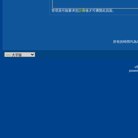
管理員可能要求您
註冊
後才可瀏覽此頁面。
所有的時間均為G
vB
power