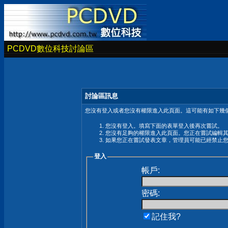
PCDVD數位科技討論區
討論區訊息
您沒有登入或者您沒有權限進入此頁面。這可能有如下幾個
您沒有登入。填寫下面的表單登入後再次嘗試。
您沒有足夠的權限進入此頁面。您正在嘗試編輯
如果您正在嘗試發表文章，管理員可能已經禁止
登入
帳戶:
密碼:
記住我?