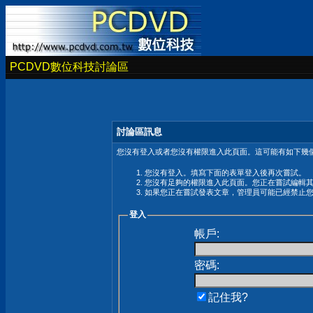
PCDVD數位科技討論區
討論區訊息
您沒有登入或者您沒有權限進入此頁面。這可能有如下幾個
您沒有登入。填寫下面的表單登入後再次嘗試。
您沒有足夠的權限進入此頁面。您正在嘗試編輯
如果您正在嘗試發表文章，管理員可能已經禁止
登入
帳戶:
密碼:
記住我?