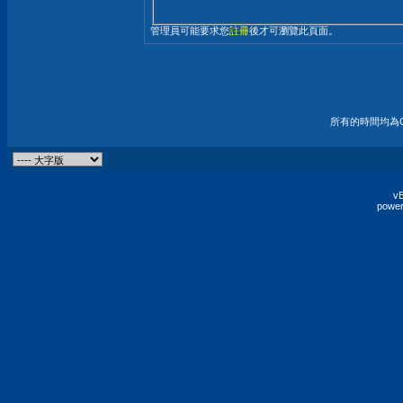
管理員可能要求您
註冊
後才可瀏覽此頁面。
所有的時間均為G
vB
power