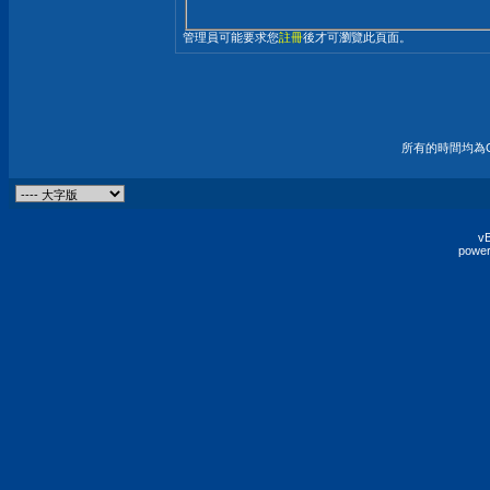
管理員可能要求您
註冊
後才可瀏覽此頁面。
所有的時間均為G
vB
power