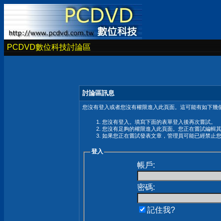
PCDVD數位科技討論區
討論區訊息
您沒有登入或者您沒有權限進入此頁面。這可能有如下幾個
您沒有登入。填寫下面的表單登入後再次嘗試。
您沒有足夠的權限進入此頁面。您正在嘗試編輯
如果您正在嘗試發表文章，管理員可能已經禁止
登入
帳戶:
密碼:
記住我?