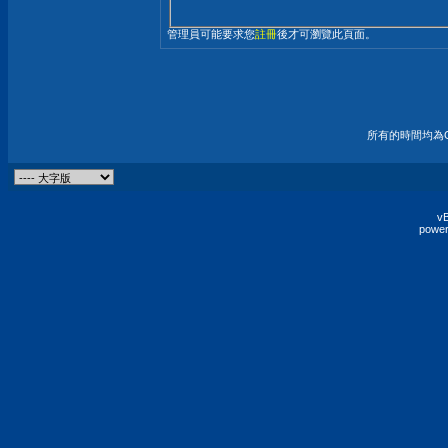
管理員可能要求您
註冊
後才可瀏覽此頁面。
所有的時間均為G
vB
power