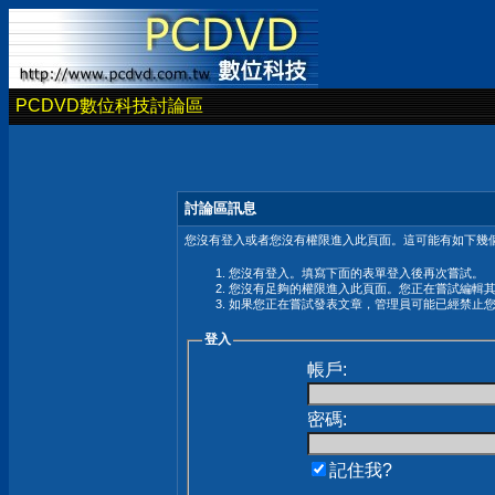
PCDVD數位科技討論區
討論區訊息
您沒有登入或者您沒有權限進入此頁面。這可能有如下幾個
您沒有登入。填寫下面的表單登入後再次嘗試。
您沒有足夠的權限進入此頁面。您正在嘗試編輯
如果您正在嘗試發表文章，管理員可能已經禁止
登入
帳戶:
密碼:
記住我?