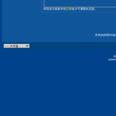
管理員可能要求您
註冊
後才可瀏覽此頁面。
所有的時間均為G
vB
power