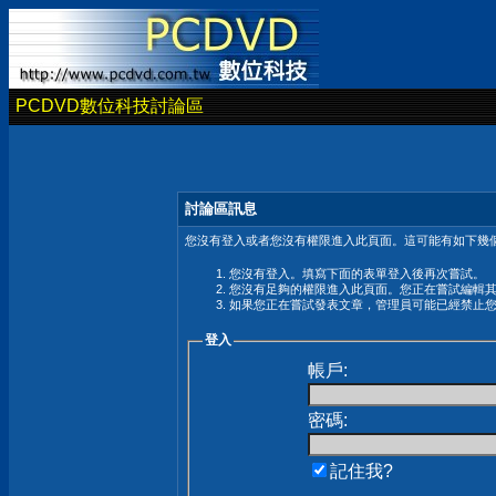
PCDVD數位科技討論區
討論區訊息
您沒有登入或者您沒有權限進入此頁面。這可能有如下幾個
您沒有登入。填寫下面的表單登入後再次嘗試。
您沒有足夠的權限進入此頁面。您正在嘗試編輯
如果您正在嘗試發表文章，管理員可能已經禁止
登入
帳戶:
密碼:
記住我?